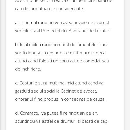
Acest tip de serviciu va va scuti de multe batai de
cap din urmatoarele considerente:
a. In primul rand nu veti avea nevoie de acordul
vecinilor si al Presedintelui Asociatiei de Locatari.
b. In al doilea rand numarul documentelor care
vor fi depuse la dosar este mult mai mic decat
atunci cand folositi un contract de comodat sau
de inchiriere.
c. Costurile sunt mult mai mici atunci cand va
gazduiti sediul social la Cabinet de avocat,
onorariul fiind propus in consecinta de cauza.
d. Contractul va putea fi reinnoit an de an,
scuntindu-va astfel de drumuri si batati de cap.